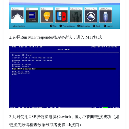
2.选择Run MTP responder按A键确认，进入 MTP模式
3.此时使用USB线链接电脑和switch，显示下图即链接成功（如
链接失败请检查数据线或者更换usb接口）