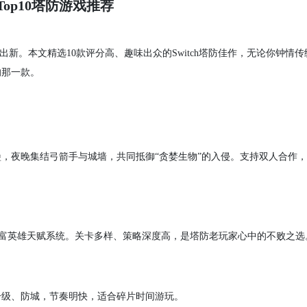
Top10塔防游戏推荐
断推陈出新。本文精选10款评分高、趣味出众的Switch塔防佳作，无论你钟情
的那一款。
，夜晚集结弓箭手与城墙，共同抵御“贪婪生物”的入侵。支持双人合作
防机制与丰富英雄天赋系统。关卡多样、策略深度高，是塔防老玩家心中的不败之选
升级、防城，节奏明快，适合碎片时间游玩。