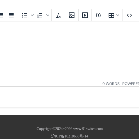
0 WORDS
POWERED
Copyright ©2024~2026 www.91switch.com
沪ICP备10219633号-14