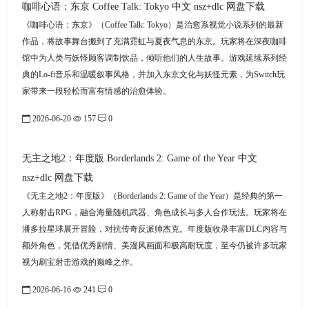
咖啡心语：东京 Coffee Talk: Tokyo 中文 nsz+dlc 网盘下载
《咖啡心语：东京》（Coffee Talk: Tokyo）是治愈系视觉小说系列的最新
作品，将故事舞台搬到了充满霓虹与夏夜气息的东京。玩家将在深夜咖啡
馆中为人类与妖怪顾客调制饮品，倾听他们的人生故事。游戏延续系列经
典的Lo-fi音乐和温暖叙事风格，并加入东京文化与妖怪元素，为Switch玩
家带来一段轻松而富有情感的治愈体验。
2026-06-20
157
0
无主之地2：年度版 Borderlands 2: Game of the Year 中文
nsz+dlc 网盘下载
《无主之地2：年度版》（Borderlands 2: Game of the Year）是经典的第一
人称射击RPG，融合海量随机武器、角色成长与多人合作玩法。玩家将在
潘多拉星球展开冒险，对抗传奇反派帅杰克。年度版收录丰富DLC内容与
额外角色，凭借优秀剧情、美漫风画面和极高耐玩度，至今仍被许多玩家
视为刷宝射击游戏的巅峰之作。
2026-06-16
241
0