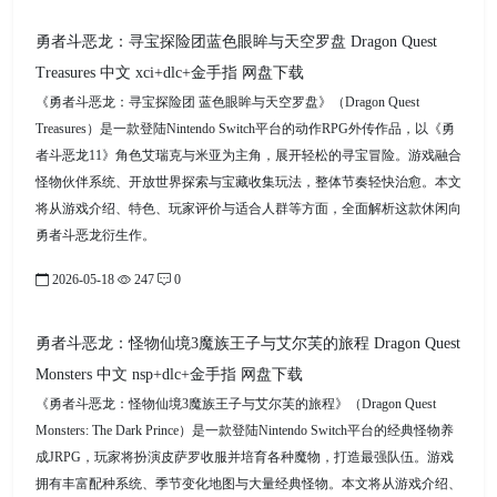
勇者斗恶龙：寻宝探险团蓝色眼眸与天空罗盘 Dragon Quest
Treasures 中文 xci+dlc+金手指 网盘下载
《勇者斗恶龙：寻宝探险团 蓝色眼眸与天空罗盘》（Dragon Quest
Treasures）是一款登陆Nintendo Switch平台的动作RPG外传作品，以《勇
者斗恶龙11》角色艾瑞克与米亚为主角，展开轻松的寻宝冒险。游戏融合
怪物伙伴系统、开放世界探索与宝藏收集玩法，整体节奏轻快治愈。本文
将从游戏介绍、特色、玩家评价与适合人群等方面，全面解析这款休闲向
勇者斗恶龙衍生作。
2026-05-18
247
0
勇者斗恶龙：怪物仙境3魔族王子与艾尔芙的旅程 Dragon Quest
Monsters 中文 nsp+dlc+金手指 网盘下载
《勇者斗恶龙：怪物仙境3魔族王子与艾尔芙的旅程》（Dragon Quest
Monsters: The Dark Prince）是一款登陆Nintendo Switch平台的经典怪物养
成JRPG，玩家将扮演皮萨罗收服并培育各种魔物，打造最强队伍。游戏
拥有丰富配种系统、季节变化地图与大量经典怪物。本文将从游戏介绍、