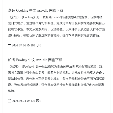
烹饪 Cooking 中文 nsz+dlc 网盘下载
《烹饪》（Cooking）是一款登陆Switch平台的模拟经营游戏，玩家将经
营日式餐厅，通过制作寿司和料理、完成订单与升级厨房来逐步发展自己
的餐饮事业。本文从游戏介绍、玩法特色、玩家评价以及适合人群等方面
进行解析，帮助玩家了解这款节奏轻松、操作简单的厨房经营类作品。
2026-07-06
163
0
帕湾 Pawbay 中文 nsz+dlc 网盘下载
《帕湾》（Pawbay）是一款以猫咪为主角的开放世界沙盒冒险游戏，玩
家将在海滨小镇中自由探索、攀爬与制造混乱。游戏支持本地双人合作，
玩法以偷窃、恶作剧与互动探索为核心，每次行动都会带来不同的NPC反
应。整体风格轻松幽默，适合喜欢休闲沙盒与动物题材游戏的Switch玩家
体验。
2026-06-24
179
0