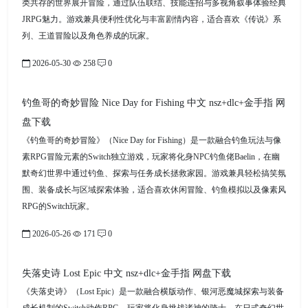
类共存的世界展开冒险，通过队伍联结、技能连招与多视角叙事体验经典
JRPG魅力。游戏兼具便利性优化与丰富剧情内容，适合喜欢《传说》系
列、王道冒险以及角色养成的玩家。
2026-05-30
258
0
钓鱼哥的奇妙冒险 Nice Day for Fishing 中文 nsz+dlc+金手指 网
盘下载
《钓鱼哥的奇妙冒险》（Nice Day for Fishing）是一款融合钓鱼玩法与像
素RPG冒险元素的Switch独立游戏，玩家将化身NPC钓鱼佬Baelin，在幽
默奇幻世界中通过钓鱼、探索与任务成长拯救家园。游戏兼具轻松搞笑氛
围、装备成长与区域探索体验，适合喜欢休闲冒险、钓鱼模拟以及像素风
RPG的Switch玩家。
2026-05-26
171
0
失落史诗 Lost Epic 中文 nsz+dlc+金手指 网盘下载
《失落史诗》（Lost Epic）是一款融合横版动作、银河恶魔城探索与装备