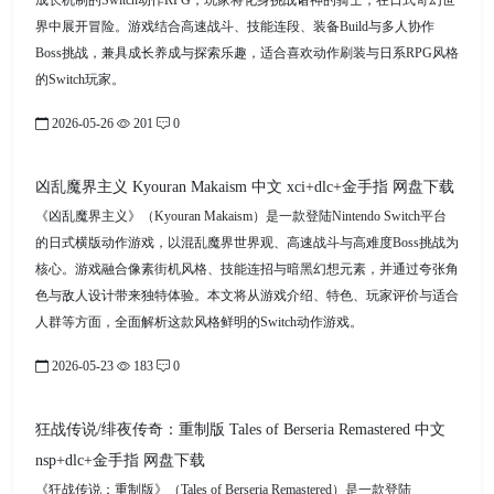
成长机制的Switch动作RPG，玩家将化身挑战诸神的骑士，在日式奇幻世
界中展开冒险。游戏结合高速战斗、技能连段、装备Build与多人协作
Boss挑战，兼具成长养成与探索乐趣，适合喜欢动作刷装与日系RPG风格
的Switch玩家。
2026-05-26
201
0
凶乱魔界主义 Kyouran Makaism 中文 xci+dlc+金手指 网盘下载
《凶乱魔界主义》（Kyouran Makaism）是一款登陆Nintendo Switch平台
的日式横版动作游戏，以混乱魔界世界观、高速战斗与高难度Boss挑战为
核心。游戏融合像素街机风格、技能连招与暗黑幻想元素，并通过夸张角
色与敌人设计带来独特体验。本文将从游戏介绍、特色、玩家评价与适合
人群等方面，全面解析这款风格鲜明的Switch动作游戏。
2026-05-23
183
0
狂战传说/绯夜传奇：重制版 Tales of Berseria Remastered 中文
nsp+dlc+金手指 网盘下载
《狂战传说：重制版》（Tales of Berseria Remastered）是一款登陆