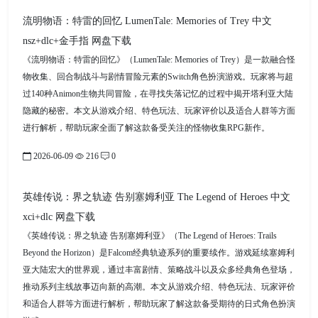
流明物语：特雷的回忆 LumenTale: Memories of Trey 中文
nsz+dlc+金手指 网盘下载
《流明物语：特雷的回忆》（LumenTale: Memories of Trey）是一款融合怪
物收集、回合制战斗与剧情冒险元素的Switch角色扮演游戏。玩家将与超
过140种Animon生物共同冒险，在寻找失落记忆的过程中揭开塔利亚大陆
隐藏的秘密。本文从游戏介绍、特色玩法、玩家评价以及适合人群等方面
进行解析，帮助玩家全面了解这款备受关注的怪物收集RPG新作。
2026-06-09
216
0
英雄传说：界之轨迹 告别塞姆利亚 The Legend of Heroes 中文
xci+dlc 网盘下载
《英雄传说：界之轨迹 告别塞姆利亚》（The Legend of Heroes: Trails
Beyond the Horizon）是Falcom经典轨迹系列的重要续作。游戏延续塞姆利
亚大陆宏大的世界观，通过丰富剧情、策略战斗以及众多经典角色登场，
推动系列主线故事迈向新的高潮。本文从游戏介绍、特色玩法、玩家评价
和适合人群等方面进行解析，帮助玩家了解这款备受期待的日式角色扮演