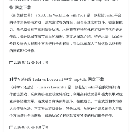
指 网盘下载
《新美妙世界》（NEO: The World Ends with You）是一款登陆Switch平台
的动作角色扮演游戏，以东京涩谷为舞台，融合高速实时战斗、徽章超能
力、角色成长和丰富剧情等玩法。玩家将在神秘的死神游戏中与伙伴并肩
作战，揭开隐藏在城市背后的秘密。本文从游戏介绍、特色玩法、玩家评
价以及适合人群四个方面进行全面解析，帮助玩家深入了解这款风格鲜明
的日式RPG佳作。
2026-07-12
164
0
科学VS狂怒 Tesla vs Lovecraft 中文 nsp+dlc 网盘下载
《科学VS狂怒》（Tesla vs Lovecraft）是一款登陆Switch平台的双摇杆动
作射击游戏，玩家将扮演发明家特斯拉，利用高科技武器和强力机甲对抗
克苏鲁怪物大军。游戏融合爽快割草战斗、技能成长、丰富武器和本地多
人合作等玩法。本文将从游戏介绍、特色玩法、玩家评价以及适合人群四
个方面进行全面解析，帮助玩家了解这款节奏紧凑的科幻射击佳作。
2026-07-08
168
0